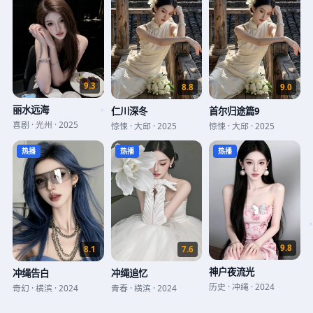
9.3
8.8
9.0
丽水远海
仁川深冬
首尔归途篇9
喜剧
·
光州
·
2025
惊悚
·
大邱
·
2025
惊悚
·
大邱
·
2025
热播
热播
热播
9.8
7.6
8.1
神户夜流光
冲绳追忆
冲绳告白
历史
·
冲绳
·
2024
青春
·
横滨
·
2024
奇幻
·
横滨
·
2024