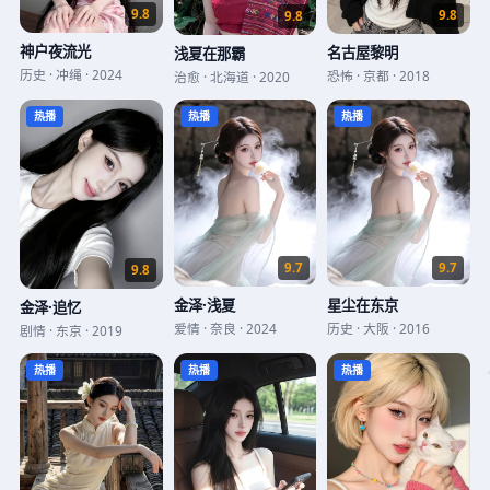
9.8
9.8
9.8
神户夜流光
名古屋黎明
浅夏在那霸
历史
·
冲绳
·
2024
恐怖
·
京都
·
2018
治愈
·
北海道
·
2020
热播
热播
热播
9.7
9.7
9.8
金泽·浅夏
星尘在东京
金泽·追忆
爱情
·
奈良
·
2024
历史
·
大阪
·
2016
剧情
·
东京
·
2019
热播
热播
热播