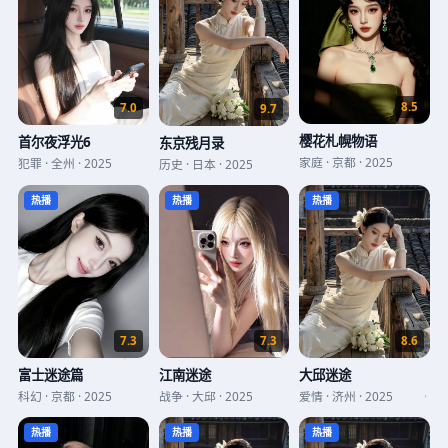
8.5
7.0
9.7
樱花札幌物语
首尔夜浮光6
东京残月录
家庭
·
京都
·
2025
犯罪
·
全州
·
2025
历史
·
日本
·
2025
热播
热播
热播
8.6
7.3
7.3
大邱迷途
富士迷途篇
江南迷途
爱情
·
济州
·
2025
科幻
·
京都
·
2025
战争
·
大邱
·
2025
热播
热播
热播