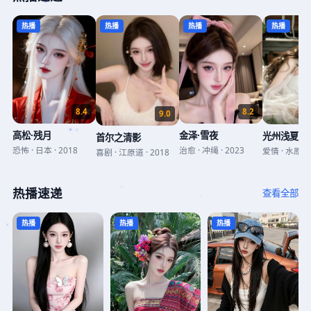
热播
热播
热播
热播
8.2
8.4
9.0
金泽·雪夜
高松·残月
光州浅夏录
首尔之清影
治愈
·
冲绳
·
2023
恐怖
·
日本
·
2018
爱情
·
水原
·
喜剧
·
江原道
·
2018
热播速递
查看全部
热播
热播
热播