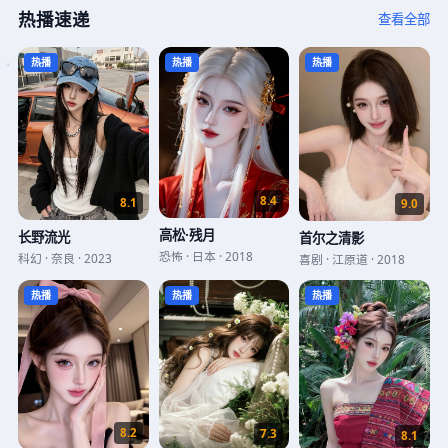
热播速递
查看全部
热播
热播
热播
8.4
8.1
9.0
高松·残月
长野流光
首尔之清影
恐怖
·
日本
·
2018
科幻
·
奈良
·
2023
喜剧
·
江原道
·
2018
热播
热播
热播
8.2
7.3
8.1