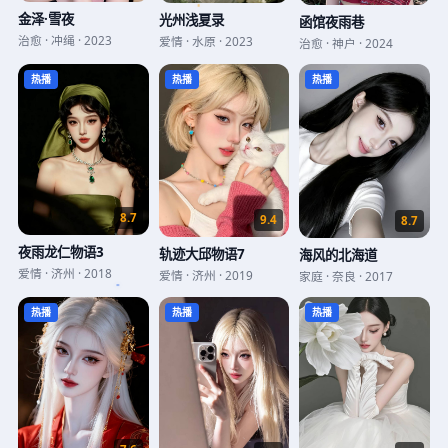
金泽·雪夜
光州浅夏录
函馆夜雨巷
治愈
·
冲绳
·
2023
爱情
·
水原
·
2023
治愈
·
神户
·
2024
热播
热播
热播
8.7
9.4
8.7
夜雨龙仁物语3
轨迹大邱物语7
海风的北海道
爱情
·
济州
·
2018
爱情
·
济州
·
2019
家庭
·
奈良
·
2017
热播
热播
热播