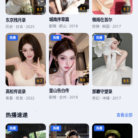
9.7
9.7
9.7
城南序章篇
微雨在首尔
东京残月录
剧情
·
蔚山
·
2018
惊悚
·
韩国
·
2017
历史
·
日本
·
2025
热播
热播
热播
9.6
9.5
9.7
釜山告白传
那霸守望录
高松传说录
剧情
·
全州
·
2018
奇幻
·
冲绳
·
2017
青春
·
奈良
·
2022
热播速递
查看全部
热播
热播
热播