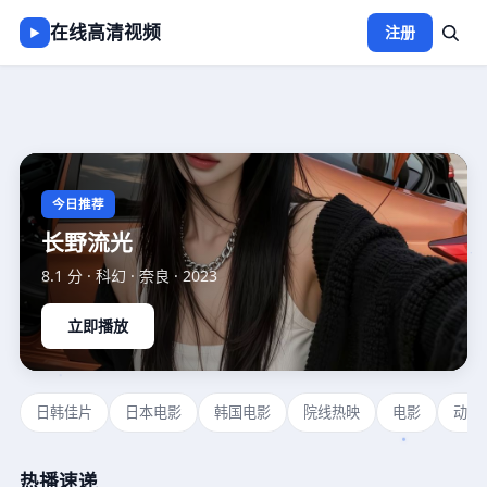
在线高清视频
注册
▶
在线高清视频
-
免费观看视频
今日推荐
长野流光
8.1
分 ·
科幻
·
奈良
·
2023
立即播放
日韩佳片
日本电影
韩国电影
院线热映
电影
动作
热播速递